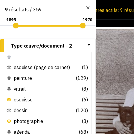
9
résultats / 359
Consultation par image
Filtres actifs: 9 rés
Type œuvre/document -
2
esquisse (page de carnet)
(1)
peinture
(129)
vitrail
(8)
esquisse
(6)
dessin
(120)
photographie
(3)
agenda
(68)