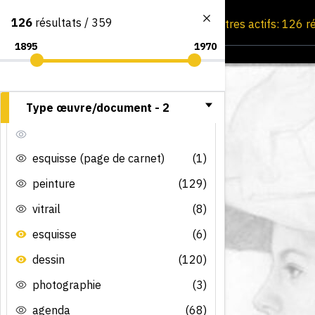
126
résultats / 359
Consultation par image
Filtres actifs: 126 r
Type œuvre/document -
2
esquisse (page de carnet)
(1)
peinture
(129)
vitrail
(8)
esquisse
(6)
dessin
(120)
photographie
(3)
agenda
(68)