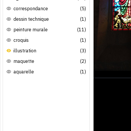
correspondance
(5)
dessin technique
(1)
peinture murale
(11)
croquis
(1)
illustration
(3)
maquette
(2)
aquarelle
(1)