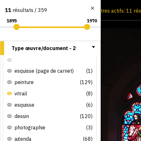
11
résultats / 359
Consultation par image
Filtres actifs: 11 ré
Type œuvre/document -
2
esquisse (page de carnet)
(1)
peinture
(129)
vitrail
(8)
esquisse
(6)
dessin
(120)
photographie
(3)
agenda
(68)