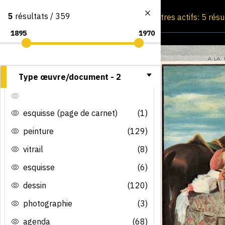
5
résultats / 359
Consultation par image
Filtres actifs: 5 rés
Type œuvre/document -
2
esquisse (page de carnet)
(1)
peinture
(129)
vitrail
(8)
esquisse
(6)
dessin
(120)
photographie
(3)
agenda
(68)