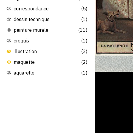
correspondance
(5)
dessin technique
(1)
peinture murale
(11)
croquis
(1)
illustration
(3)
maquette
(2)
aquarelle
(1)