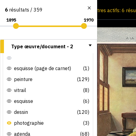
6
résultats / 359
Consultation par image
Filtres actifs: 6 rés
Type œuvre/document -
2
esquisse (page de carnet)
(1)
peinture
(129)
vitrail
(8)
esquisse
(6)
dessin
(120)
photographie
(3)
agenda
(68)