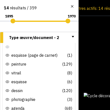
14
résultats / 359
Consultation par image
Filtres actifs: 14 ré
Type œuvre/document -
2
esquisse (page de carnet)
(1)
peinture
(129)
vitrail
(8)
esquisse
(6)
dessin
(120)
photographie
(3)
agenda
(68)