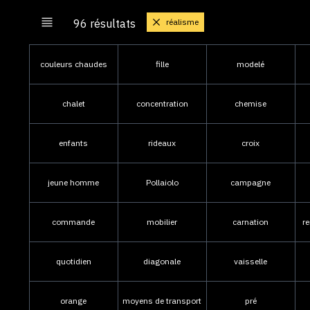
réalisme
96 résultats
couleurs chaudes
fille
modelé
chalet
concentration
chemise
enfants
rideaux
croix
jeune homme
Pollaiolo
campagne
commande
mobilier
carnation
r
quotidien
diagonale
vaisselle
orange
moyens de transport
pré