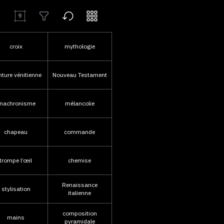
9
croix
mythologie
nture vénitienne
Nouveau Testament
nachronisme
mélancolie
chapeau
commande
trompe l’œil
chemise
Renaissance
stylisation
italienne
composition
mains
pyramidale