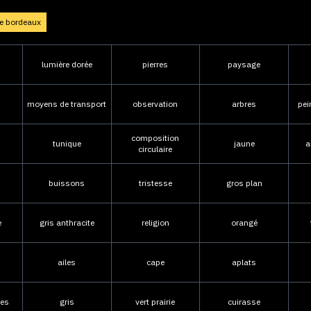
e bordeaux
lumière dorée
pierres
paysage
moyens de transport
observation
arbres
pei
composition
tunique
jaune
a
circulaire
buissons
tristesse
gros plan
e
gris anthracite
religion
orangé
ailes
cape
aplats
des
gris
vert prairie
cuirasse