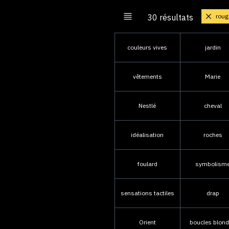
roug
30 résultats
couleurs vives
jardin
vêtements
Marie
Nestlé
cheval
idéalisation
roches
foulard
symbolism
sensations tactiles
drap
Orient
boucles blon