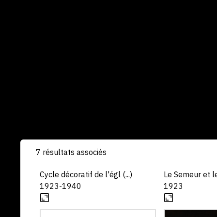
7 résultats associés
Cycle décoratif de l'égl (...)
Le Semeur et l
1923-1940
1923