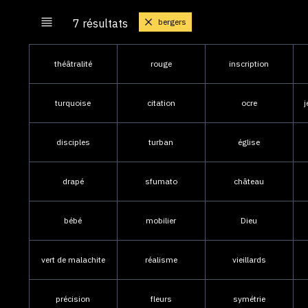
bergers
7 résultats
théâtralité
rouge
inscription
turquoise
citation
ocre
j
disciples
turban
église
drapé
sfumato
château
bébé
mobilier
Dieu
vert de malachite
réalisme
vieillards
précision
fleurs
symétrie