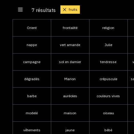
fruits
7 résultats
Orient
frontalité
religion
nappe
vert amande
Julie
campagne
sol en damier
tendresse
dégradés
Marion
crépuscule
s
barbe
auréoles
couleurs vives
modelé
maison
oiseau
vêtements
jaune
bébé