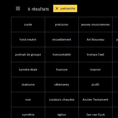
patriarche
6 résultats
corde
précision
jeunes musiciennes
fond neutre
recueillement
Art Nouveau
j
portrait de groupe
horizontalité
trompe l’œil
lumière étale
fourrure
marron
statisme
vêtements
profil
noir
couleurs chaudes
Ancien Testament
symétrie
église
Jan van Eyck