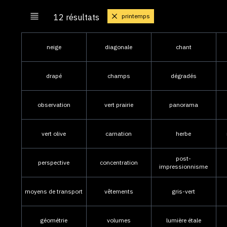
printemps
12 résultats
neige
diagonale
chant
drapé
champs
dégradés
observation
vert prairie
panorama
vert olive
carnation
herbe
post-
perspective
concentration
impressionnisme
moyens de transport
vêtements
gris-vert
géométrie
volumes
lumière étale