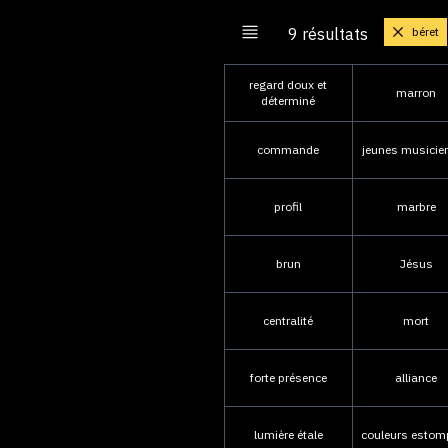
béret
9 résultats
regard doux et
marron
déterminé
commande
jeunes musicie
profil
marbre
brun
Jésus
centralité
mort
forte présence
alliance
lumière étale
couleurs estom