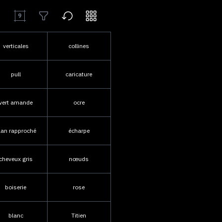
9
verticales
collines
pull
caricature
vert amande
ocre
lan rapproché
écharpe
cheveux gris
nœuds
boiserie
rose
blanc
Titien