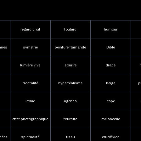
regard droit
foulard
humour
nnes
symétrie
peinture flamande
Bible
lumière vive
sourire
drapé
frontalité
hyperréalisme
beige
p
ironie
agenda
cape
effet photographique
fourrure
mélancolie
pées
spiritualité
tissu
crucifixion