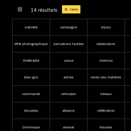
table
14 résultats
sobriété
campagne
bijoux
effet photographique
sensations tactiles
idéalisation
théâtralité
canne
chemise
bleu-gris
arbres
rendu des matières
commande
verticales
rideaux
disciples
alliance
célébration
Dominique
animal
douceur