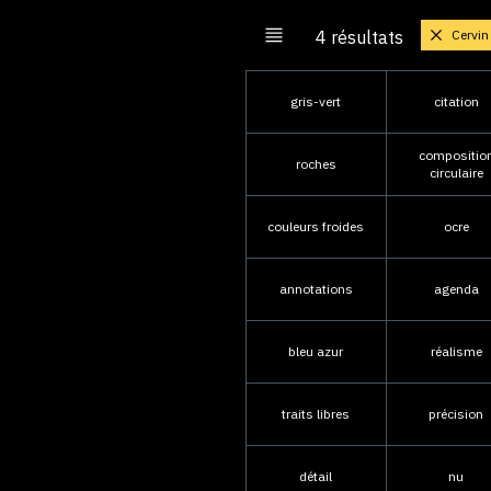
Cervin
4 résultats
gris-vert
citation
compositio
roches
circulaire
couleurs froides
ocre
annotations
agenda
bleu azur
réalisme
traits libres
précision
détail
nu