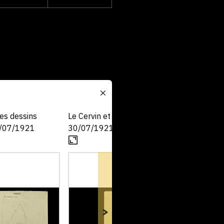
res dessins
Le Cervin et lion
/07/1921
30/07/1921