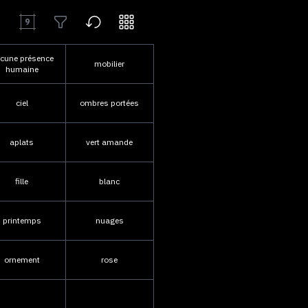
9
cune présence
mobilier
humaine
ciel
ombres portées
aplats
vert amande
fille
blanc
printemps
nuages
ornement
rose