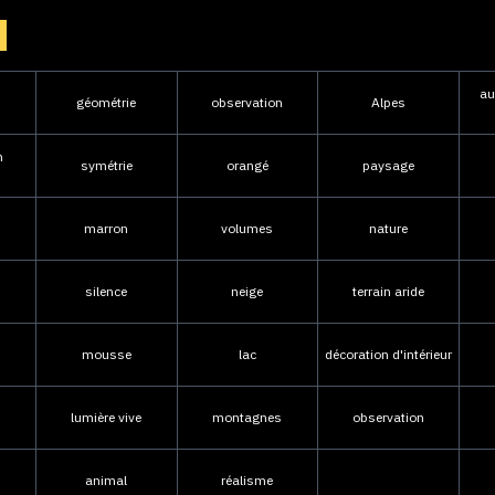
au
géométrie
observation
Alpes
n
symétrie
orangé
paysage
marron
volumes
nature
silence
neige
terrain aride
mousse
lac
décoration d'intérieur
lumière vive
montagnes
observation
animal
réalisme