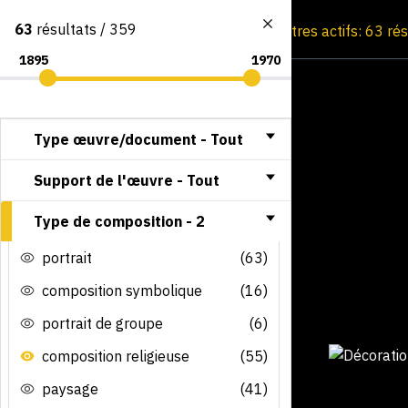
63
résultats / 359
Consultation par image
Filtres actifs: 63 ré
Type œuvre/document -
Tout
Support de l'œuvre -
Tout
Type de composition -
2
portrait
(63)
composition symbolique
(16)
portrait de groupe
(6)
composition religieuse
(55)
paysage
(41)