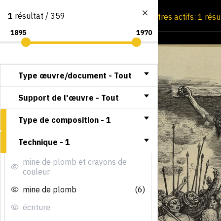
1
résultat / 359
Consultation par image
Filtres actifs: 1 résu
Type œuvre/document -
Tout
Support de l'œuvre -
Tout
Type de composition -
1
Technique -
1
mine de plomb et crayons de
couleur
mine de plomb
(6)
écriture