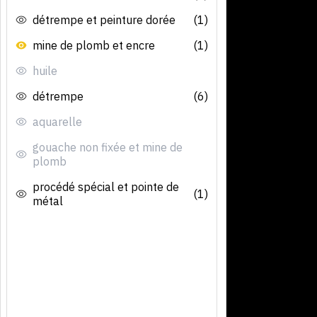
détrempe et peinture dorée
(1)
mine de plomb et encre
(1)
huile
détrempe
(6)
aquarelle
gouache non fixée et mine de
plomb
procédé spécial et pointe de
(1)
métal