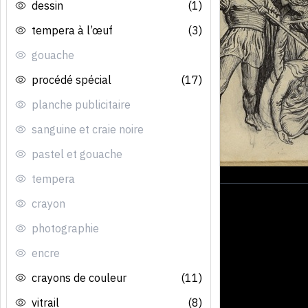
dessin
(1)
tempera à l’œuf
(3)
gouache
procédé spécial
(17)
planche publicitaire
sanguine et craie noire
pastel et gouache
tempera
crayon
photographie
encre
crayons de couleur
(11)
vitrail
(8)