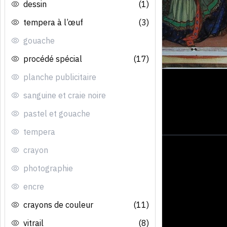
dessin
(1)
tempera à l’œuf
(3)
gouache
procédé spécial
(17)
planche publicitaire
sanguine et craie noire
pastel et gouache
tempera
crayon
photographie
encre
crayons de couleur
(11)
vitrail
(8)