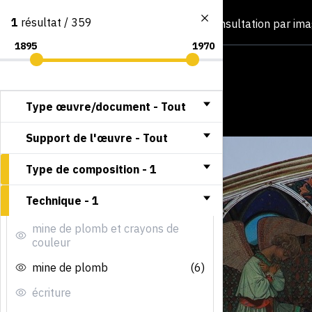
1
résultat / 359
Consultation par im
Type œuvre/document -
Tout
Support de l'œuvre -
Tout
Type de composition -
1
Technique -
1
mine de plomb et crayons de
couleur
mine de plomb
(6)
écriture