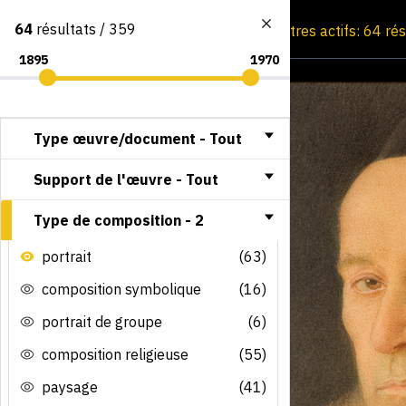
64
résultats / 359
Consultation par image
Filtres actifs: 64 ré
Type œuvre/document -
Tout
Support de l'œuvre -
Tout
Type de composition -
2
portrait
(63)
composition symbolique
(16)
portrait de groupe
(6)
composition religieuse
(55)
paysage
(41)