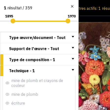
1
résultat / 359
Consultation par image
Filtres actifs: 1 résu
Type œuvre/document -
Tout
Support de l'œuvre -
Tout
Type de composition -
1
Technique -
1
mine de plomb et crayons de
couleur
mine de plomb
écriture