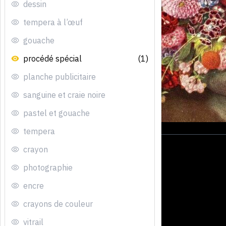
dessin
tempera à l’œuf
gouache
procédé spécial
(1)
planche publicitaire
sanguine et craie noire
pastel et gouache
tempera
crayon
photographie
encre
crayons de couleur
vitrail