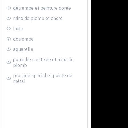
détrempe et peinture dorée
mine de plomb et encre
huile
détrempe
aquarelle
gouache non fixée et mine de
plomb
procédé spécial et pointe de
métal