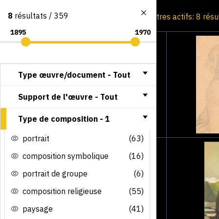
8
résultats / 359
Consultation par image
Filtres actifs: 8 rés
Type œuvre/document -
Tout
Support de l'œuvre -
Tout
Type de composition -
1
portrait
(63)
composition symbolique
(16)
portrait de groupe
(6)
composition religieuse
(55)
paysage
(41)