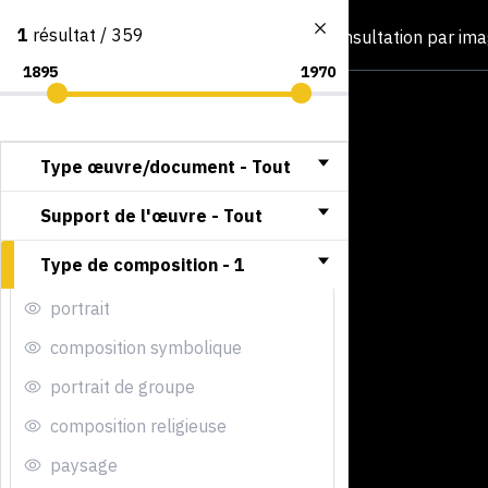
1
résultat / 359
Consultation par im
Type œuvre/document -
Tout
Support de l'œuvre -
Tout
Type de composition -
1
portrait
composition symbolique
portrait de groupe
composition religieuse
paysage