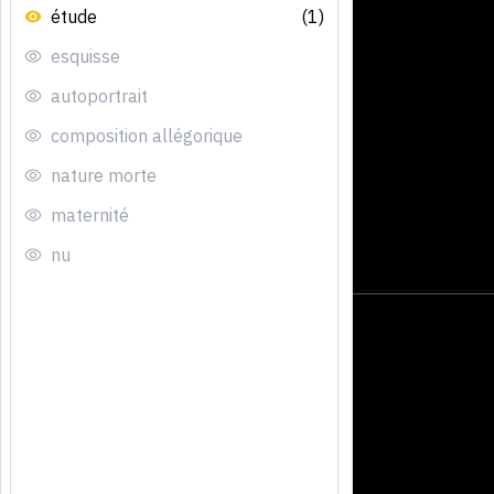
étude
(1)
esquisse
autoportrait
composition allégorique
nature morte
maternité
nu