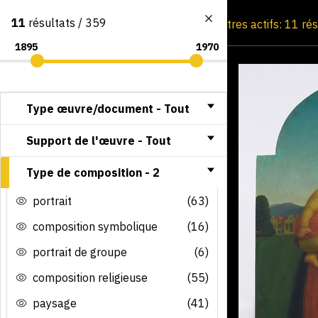
11
résultats / 359
Consultation par image
Filtres actifs: 11 ré
Type œuvre/document -
Tout
Support de l'œuvre -
Tout
Type de composition -
2
portrait
(63)
composition symbolique
(16)
portrait de groupe
(6)
composition religieuse
(55)
paysage
(41)