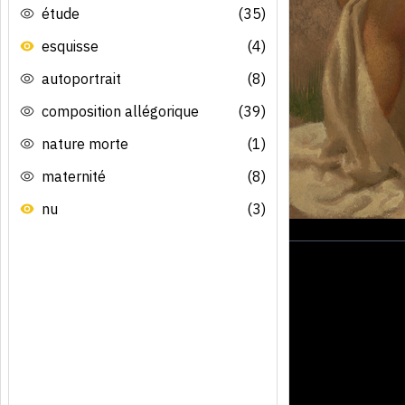
étude
(35)
esquisse
(4)
autoportrait
(8)
composition allégorique
(39)
nature morte
(1)
maternité
(8)
nu
(3)