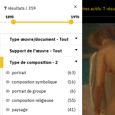
7
résultats / 359
Consultation par image
Filtres actifs: 7 rés
Type œuvre/document -
Tout
Support de l'œuvre -
Tout
Type de composition -
2
portrait
(63)
composition symbolique
(16)
portrait de groupe
(6)
composition religieuse
(55)
paysage
(41)