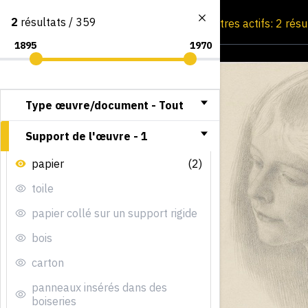
2
résultats / 359
Consultation par image
Filtres actifs: 2 rés
Type œuvre/document -
Tout
Support de l'œuvre -
1
papier
(2)
toile
papier collé sur un support rigide
bois
carton
panneaux insérés dans des
boiseries