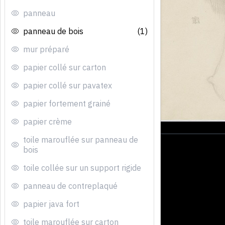
panneau
panneau de bois
(1)
mur préparé
papier collé sur carton
papier collé sur pavatex
papier fortement grainé
papier crème
toile marouflée sur panneau de
bois
toile collée sur un support rigide
panneau de contreplaqué
papier java fort
toile marouflée sur carton