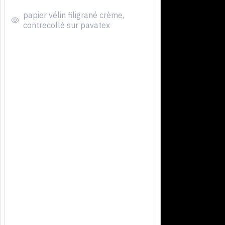
papier vélin filigrané crème,
contrecollé sur pavatex