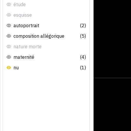
étude
esquisse
autoportrait
(2)
composition allégorique
(5)
nature morte
maternité
(4)
nu
(1)