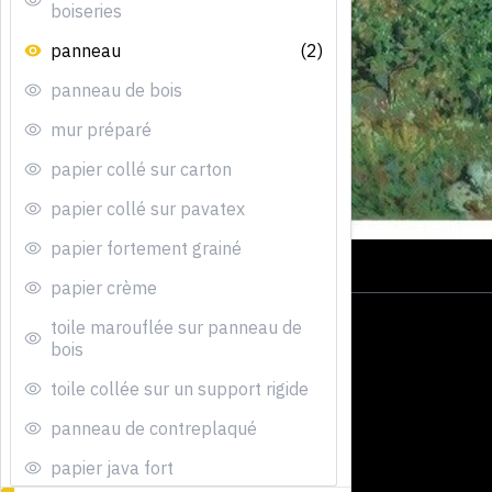
boiseries
panneau
(2)
panneau de bois
mur préparé
papier collé sur carton
papier collé sur pavatex
papier fortement grainé
papier crème
toile marouflée sur panneau de
bois
toile collée sur un support rigide
panneau de contreplaqué
papier java fort