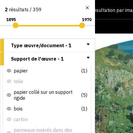
2
résultats / 359
Consultation par im
Type œuvre/document -
1
Support de l'œuvre -
1
papier
(1)
toile
papier collé sur un support
(5)
rigide
bois
(1)
carton
panneaux insérés dans des