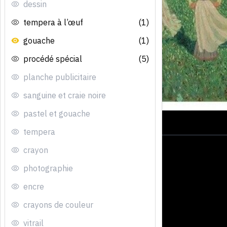
dessin
tempera à l’œuf
(1)
gouache
(1)
procédé spécial
(5)
planche publicitaire
sanguine et craie noire
pastel et gouache
tempera
crayon
photographie
encre
crayons de couleur
vitrail