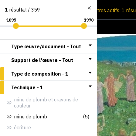
1
résultat / 359
Consultation par image
Filtres actifs: 1 résu
Type œuvre/document -
Tout
Support de l'œuvre -
Tout
Type de composition -
1
Technique -
1
mine de plomb et crayons de
couleur
mine de plomb
(5)
écriture