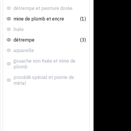
détrempe et peinture dorée
mine de plomb et encre
(1)
huile
détrempe
(3)
aquarelle
gouache non fixée et mine de
plomb
procédé spécial et pointe de
métal