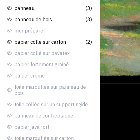
panneau
(3)
panneau de bois
(3)
mur préparé
papier collé sur carton
(2)
papier collé sur pavatex
papier fortement grainé
papier crème
toile marouflée sur panneau de
bois
toile collée sur un support rigide
panneau de contreplaqué
papier java fort
toile marouflée sur carton