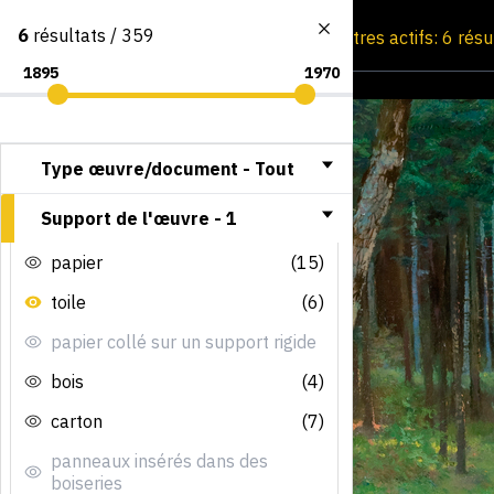
6
résultats / 359
Consultation par image
Filtres actifs: 6 rés
Type œuvre/document -
Tout
Support de l'œuvre -
1
papier
(15)
toile
(6)
papier collé sur un support rigide
bois
(4)
carton
(7)
panneaux insérés dans des
boiseries