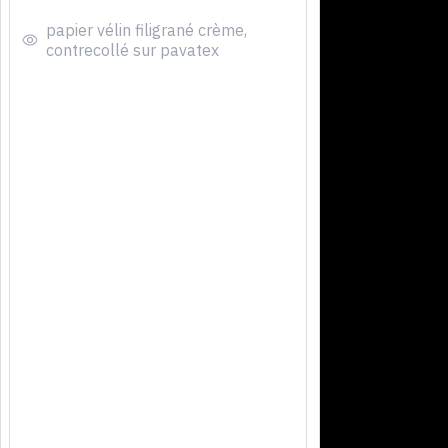
papier vélin filigrané crème,
contrecollé sur pavatex