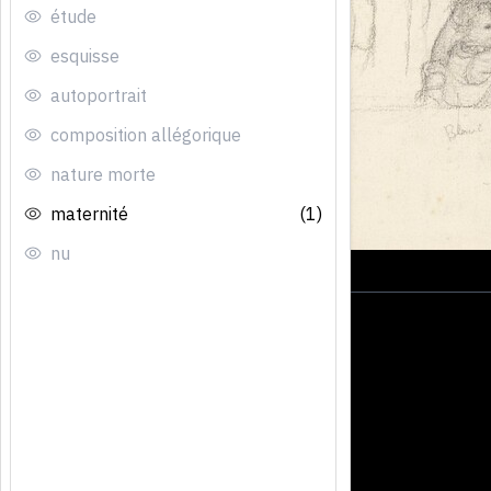
étude
esquisse
autoportrait
composition allégorique
nature morte
maternité
(1)
nu