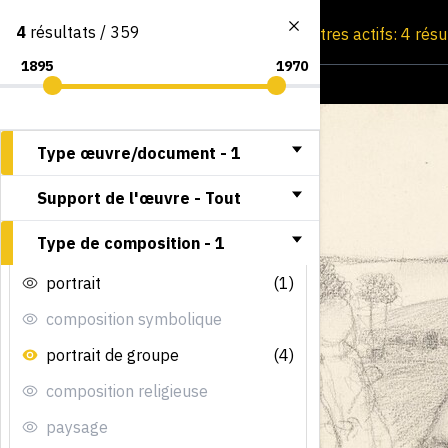
4
résultats / 359
Consultation par image
Filtres actifs: 4 rés
Type œuvre/document -
1
Support de l'œuvre -
Tout
Type de composition -
1
portrait
(1)
composition symbolique
portrait de groupe
(4)
composition religieuse
paysage