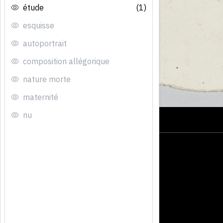
étude
(1)
esquisse
autoportrait
composition allégorique
nature morte
maternité
nu