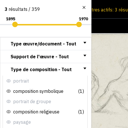
3
résultats / 359
Consultation par image
Filtres actifs: 3 rés
Type œuvre/document -
Tout
Support de l'œuvre -
Tout
Type de composition -
Tout
portrait
composition symbolique
(1)
portrait de groupe
composition religieuse
(1)
paysage