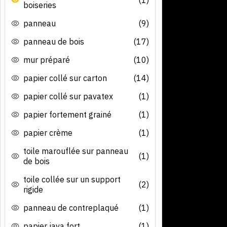
boiseries
panneau
(9)
panneau de bois
(17)
mur préparé
(10)
papier collé sur carton
(14)
papier collé sur pavatex
(1)
papier fortement grainé
(1)
papier crème
(1)
toile marouflée sur panneau
(1)
de bois
toile collée sur un support
(2)
rigide
panneau de contreplaqué
(1)
papier java fort
(1)