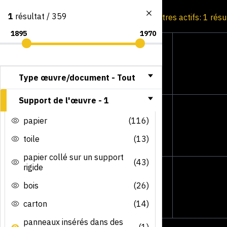
1
résultat / 359
Consultation par image
Filtres actifs: 1 résu
Type œuvre/document -
Tout
Support de l'œuvre -
1
papier
(116)
toile
(13)
papier collé sur un support
(43)
rigide
bois
(26)
carton
(14)
panneaux insérés dans des
(1)