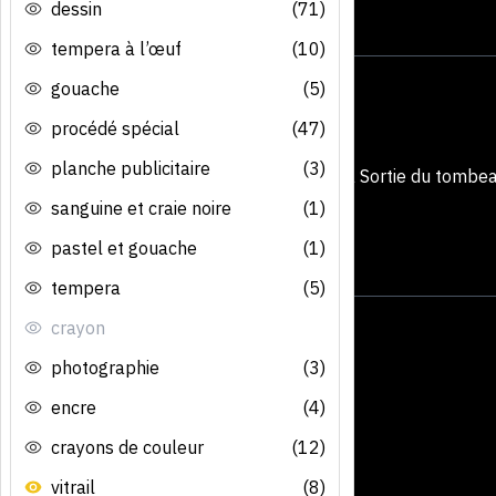
dessin
(71)
tempera à l’œuf
(10)
gouache
(5)
procédé spécial
(47)
planche publicitaire
(3)
sanguine et craie noire
(1)
pastel et gouache
(1)
tempera
(5)
crayon
photographie
(3)
encre
(4)
crayons de couleur
(12)
vitrail
(8)