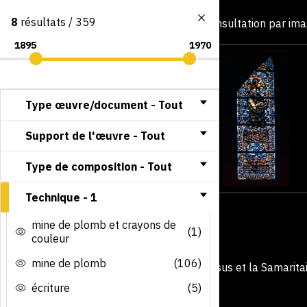
8
résultats / 359
Consultation par im
Type œuvre/document -
Tout
Support de l'œuvre -
Tout
Type de composition -
Tout
Technique -
1
mine de plomb et crayons de
(1)
couleur
mine de plomb
(106)
écriture
(5)