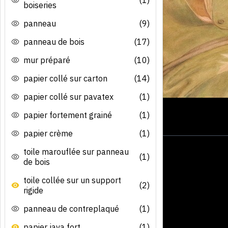
boiseries
panneau
(9)
panneau de bois
(17)
mur préparé
(10)
papier collé sur carton
(14)
papier collé sur pavatex
(1)
papier fortement grainé
(1)
papier crème
(1)
toile marouflée sur panneau
(1)
de bois
toile collée sur un support
(2)
rigide
panneau de contreplaqué
(1)
papier java fort
(1)