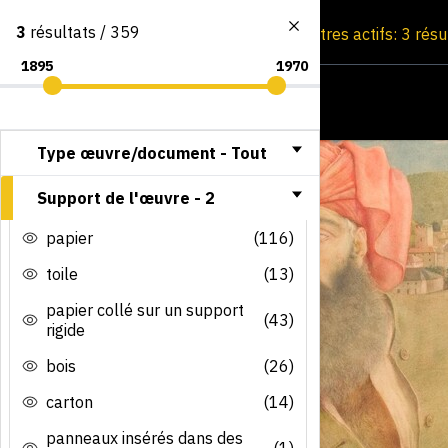
3
résultats / 359
Consultation par image
Filtres actifs: 3 rés
Type œuvre/document -
Tout
Support de l'œuvre -
2
papier
(116)
toile
(13)
papier collé sur un support
(43)
rigide
bois
(26)
carton
(14)
panneaux insérés dans des
(1)