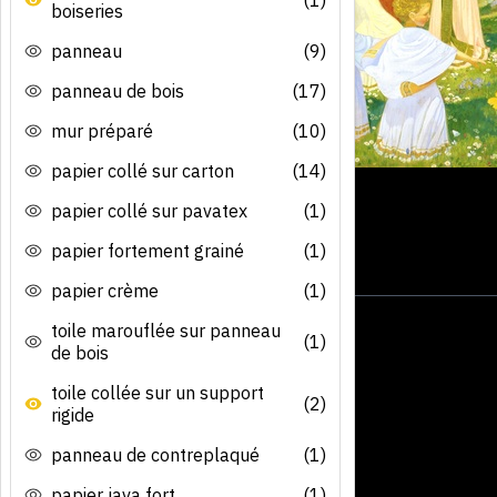
boiseries
panneau
(9)
panneau de bois
(17)
mur préparé
(10)
papier collé sur carton
(14)
papier collé sur pavatex
(1)
papier fortement grainé
(1)
papier crème
(1)
toile marouflée sur panneau
(1)
de bois
toile collée sur un support
(2)
rigide
panneau de contreplaqué
(1)
papier java fort
(1)