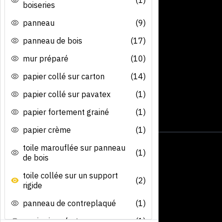
boiseries
panneau
(9)
panneau de bois
(17)
mur préparé
(10)
papier collé sur carton
(14)
papier collé sur pavatex
(1)
papier fortement grainé
(1)
papier crème
(1)
toile marouflée sur panneau
(1)
de bois
toile collée sur un support
(2)
rigide
panneau de contreplaqué
(1)
papier java fort
(1)