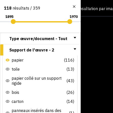
118
résultats / 359
Consultation par im
Type œuvre/document -
Tout
Support de l'œuvre -
2
papier
(116)
toile
(13)
papier collé sur un support
(43)
rigide
bois
(26)
carton
(14)
panneaux insérés dans des
(1)