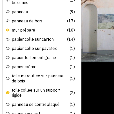
boiseries
panneau
(9)
panneau de bois
(17)
mur préparé
(10)
papier collé sur carton
(14)
papier collé sur pavatex
(1)
papier fortement grainé
(1)
papier crème
(1)
toile marouflée sur panneau
(1)
de bois
toile collée sur un support
(2)
rigide
panneau de contreplaqué
(1)
papier java fort
(1)