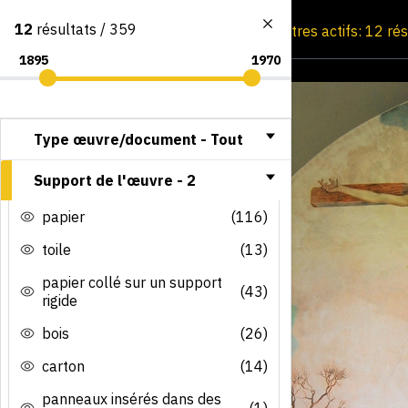
12
résultats / 359
Consultation par image
Filtres actifs: 12 ré
Type œuvre/document -
Tout
Support de l'œuvre -
2
papier
(116)
toile
(13)
papier collé sur un support
(43)
rigide
bois
(26)
carton
(14)
panneaux insérés dans des
(1)