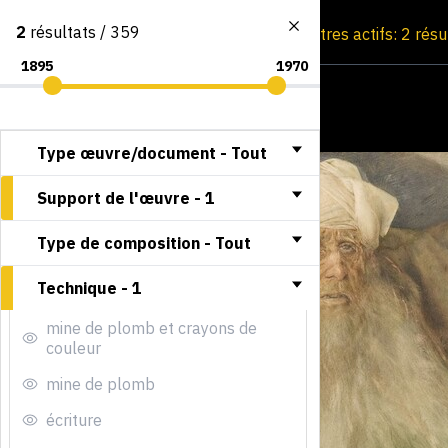
2
résultats / 359
Consultation par image
Filtres actifs: 2 rés
Type œuvre/document -
Tout
Support de l'œuvre -
1
Type de composition -
Tout
Technique -
1
mine de plomb et crayons de
couleur
mine de plomb
écriture