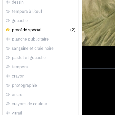
dessin
tempera à l’œuf
gouache
procédé spécial
(2)
planche publicitaire
sanguine et craie noire
pastel et gouache
tempera
crayon
photographie
encre
crayons de couleur
vitrail