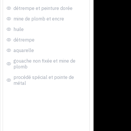
détrempe et peinture dorée
mine de plomb et encre
huile
détrempe
aquarelle
gouache non fixée et mine de
plomb
procédé spécial et pointe de
métal