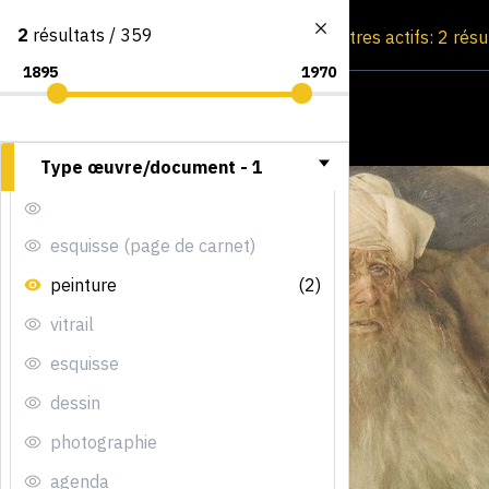
2
résultats / 359
Consultation par image
Filtres actifs: 2 rés
Type œuvre/document -
1
esquisse (page de carnet)
peinture
(2)
vitrail
esquisse
dessin
photographie
agenda