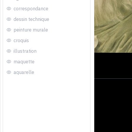
correspondance
dessin technique
peinture murale
croquis
illustration
maquette
aquarelle