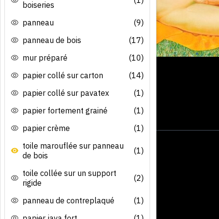
boiseries
panneau
(9)
panneau de bois
(17)
mur préparé
(10)
papier collé sur carton
(14)
papier collé sur pavatex
(1)
papier fortement grainé
(1)
papier crème
(1)
toile marouflée sur panneau
(1)
de bois
toile collée sur un support
(2)
rigide
panneau de contreplaqué
(1)
papier java fort
(1)