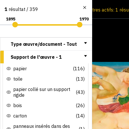
1
résultat / 359
Consultation par image
Filtres actifs: 1 résu
Type œuvre/document -
Tout
Support de l'œuvre -
1
papier
(116)
toile
(13)
papier collé sur un support
(43)
rigide
bois
(26)
carton
(14)
panneaux insérés dans des
(1)