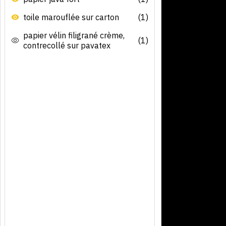
toile marouflée sur carton
(1)
papier vélin filigrané crème,
(1)
contrecollé sur pavatex