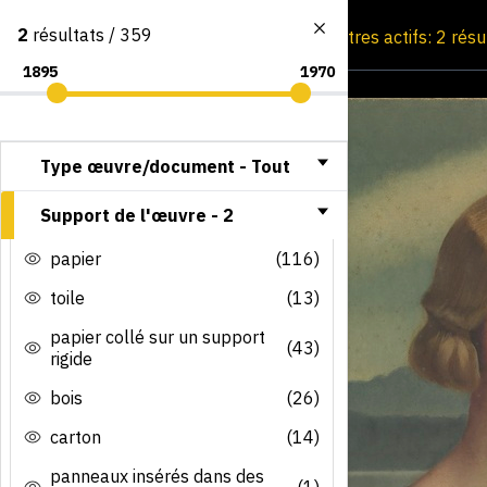
2
résultats / 359
Consultation par image
Filtres actifs: 2 rés
Type œuvre/document -
Tout
Support de l'œuvre -
2
papier
(116)
toile
(13)
papier collé sur un support
(43)
rigide
bois
(26)
carton
(14)
panneaux insérés dans des
(1)