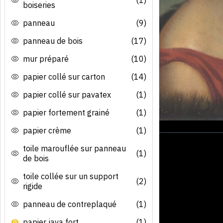
boiseries
panneau
(9)
panneau de bois
(17)
mur préparé
(10)
papier collé sur carton
(14)
papier collé sur pavatex
(1)
papier fortement grainé
(1)
papier crème
(1)
toile marouflée sur panneau
(1)
de bois
toile collée sur un support
(2)
rigide
panneau de contreplaqué
(1)
papier java fort
(1)