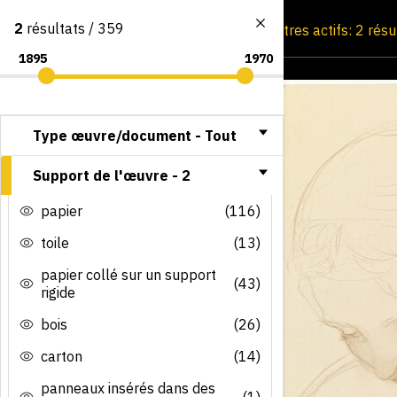
2
résultats / 359
Consultation par image
Filtres actifs: 2 rés
Type œuvre/document -
Tout
Support de l'œuvre -
2
papier
(116)
toile
(13)
papier collé sur un support
(43)
rigide
bois
(26)
carton
(14)
panneaux insérés dans des
(1)