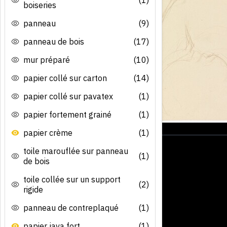
boiseries
panneau
(9)
panneau de bois
(17)
mur préparé
(10)
papier collé sur carton
(14)
papier collé sur pavatex
(1)
papier fortement grainé
(1)
papier crème
(1)
toile marouflée sur panneau
(1)
de bois
toile collée sur un support
(2)
rigide
panneau de contreplaqué
(1)
papier java fort
(1)