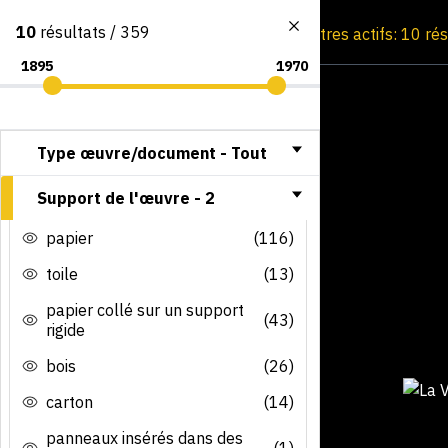
10
résultats / 359
Consultation par image
Filtres actifs: 10 ré
Type œuvre/document -
Tout
Support de l'œuvre -
2
papier
(116)
toile
(13)
papier collé sur un support
(43)
rigide
bois
(26)
carton
(14)
panneaux insérés dans des
(1)