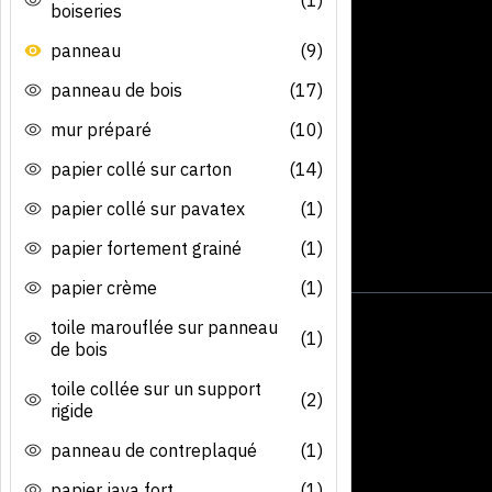
boiseries
panneau
(9)
panneau de bois
(17)
mur préparé
(10)
papier collé sur carton
(14)
papier collé sur pavatex
(1)
papier fortement grainé
(1)
papier crème
(1)
toile marouflée sur panneau
(1)
de bois
toile collée sur un support
(2)
rigide
panneau de contreplaqué
(1)
papier java fort
(1)