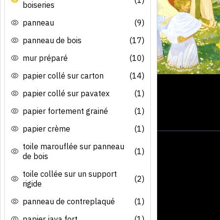
boiseries
panneau
(9)
panneau de bois
(17)
mur préparé
(10)
papier collé sur carton
(14)
papier collé sur pavatex
(1)
papier fortement grainé
(1)
papier crème
(1)
toile marouflée sur panneau
(1)
de bois
toile collée sur un support
(2)
rigide
panneau de contreplaqué
(1)
papier java fort
(1)