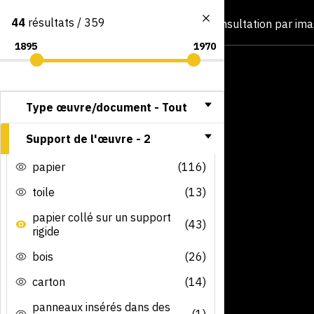
44
résultats / 359
Consultation par im
Type œuvre/document -
Tout
Support de l'œuvre -
2
papier
(116)
toile
(13)
papier collé sur un support
(43)
rigide
bois
(26)
carton
(14)
panneaux insérés dans des
(1)