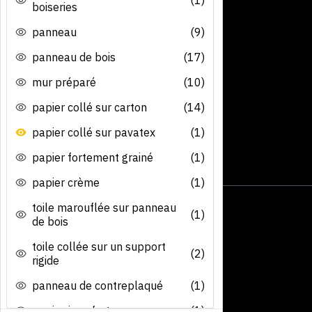
boiseries
panneau
(9)
panneau de bois
(17)
mur préparé
(10)
papier collé sur carton
(14)
papier collé sur pavatex
(1)
papier fortement grainé
(1)
papier crème
(1)
toile marouflée sur panneau
(1)
de bois
toile collée sur un support
(2)
rigide
panneau de contreplaqué
(1)
papier java fort
(1)