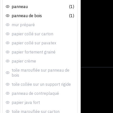
panneau
(1)
panneau de bois
(1)
mur préparé
papier collé sur carton
papier collé sur pavatex
papier fortement grainé
papier crème
toile marouflée sur panneau de
bois
toile collée sur un support rigide
panneau de contreplaqué
papier java fort
toile marouflée sur carton