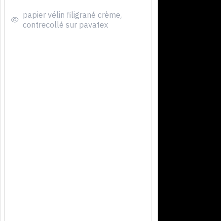
papier vélin filigrané crème,
contrecollé sur pavatex