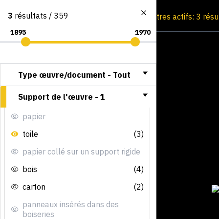
3
résultats / 359
Consultation par image
Filtres actifs: 3 rés
Type œuvre/document -
Tout
Support de l'œuvre -
1
papier
toile
(3)
papier collé sur un support rigide
bois
(4)
carton
(2)
panneaux insérés dans des
boiseries