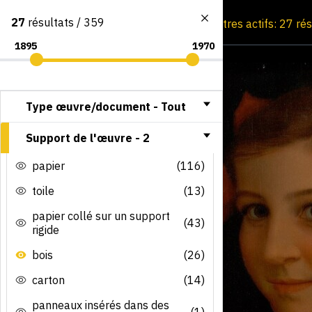
27
résultats / 359
Consultation par image
Filtres actifs: 27 ré
Type œuvre/document -
Tout
Support de l'œuvre -
2
papier
(116)
toile
(13)
papier collé sur un support
(43)
rigide
bois
(26)
carton
(14)
panneaux insérés dans des
(1)