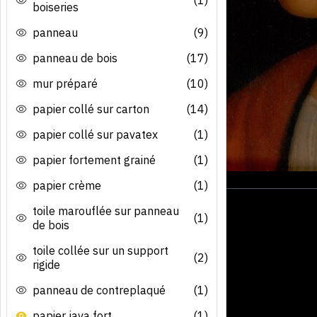
boiseries
panneau
(9)
panneau de bois
(17)
mur préparé
(10)
papier collé sur carton
(14)
papier collé sur pavatex
(1)
papier fortement grainé
(1)
papier crème
(1)
toile marouflée sur panneau
(1)
de bois
toile collée sur un support
(2)
rigide
panneau de contreplaqué
(1)
papier java fort
(1)