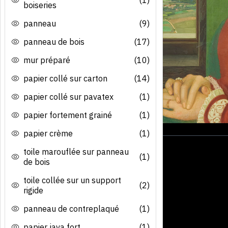
boiseries
panneau
(9)
panneau de bois
(17)
mur préparé
(10)
papier collé sur carton
(14)
papier collé sur pavatex
(1)
papier fortement grainé
(1)
papier crème
(1)
toile marouflée sur panneau
(1)
de bois
toile collée sur un support
(2)
rigide
panneau de contreplaqué
(1)
papier java fort
(1)