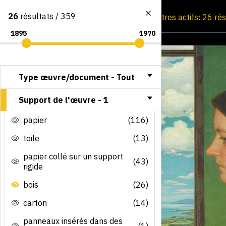
26
résultats / 359
Consultation par image
Filtres actifs: 26 ré
Type œuvre/document -
Tout
Support de l'œuvre -
1
papier
(116)
toile
(13)
papier collé sur un support
(43)
rigide
bois
(26)
carton
(14)
panneaux insérés dans des
(1)