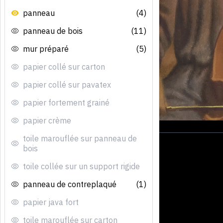
panneau
(4)
panneau de bois
(11)
mur préparé
(5)
papier collé sur carton
papier collé sur pavatex
papier fortement grainé
papier crème
toile marouflée sur panneau de
bois
toile collée sur un support rigide
panneau de contreplaqué
(1)
papier java fort
toile marouflée sur carton