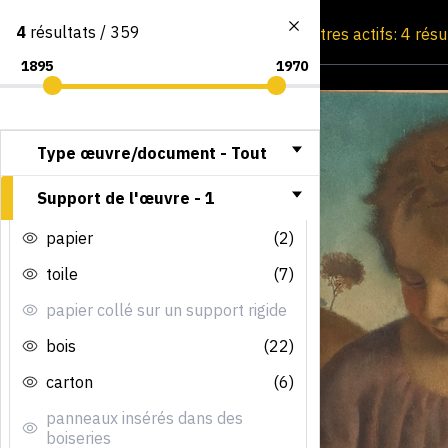
4
résultats / 359
Consultation par image
Filtres actifs: 4 rés
Type œuvre/document -
Tout
Support de l'œuvre -
1
papier
(2)
toile
(7)
papier collé sur un support rigide
bois
(22)
carton
(6)
panneaux insérés dans des
boiseries