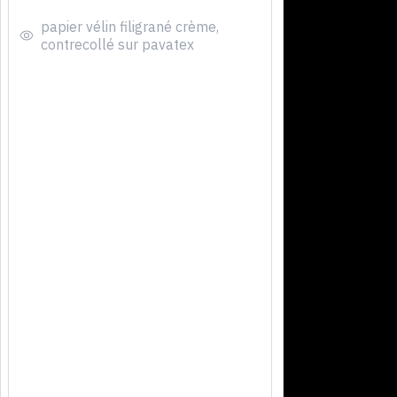
papier vélin filigrané crème,
contrecollé sur pavatex