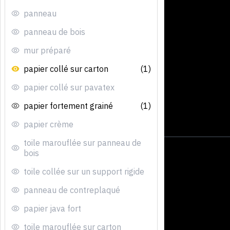
panneau
panneau de bois
mur préparé
papier collé sur carton
(1)
papier collé sur pavatex
papier fortement grainé
(1)
papier crème
toile marouflée sur panneau de
bois
toile collée sur un support rigide
panneau de contreplaqué
papier java fort
toile marouflée sur carton