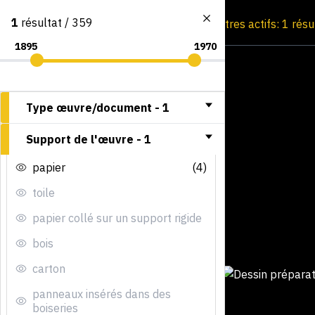
1
résultat / 359
Consultation par image
Filtres actifs: 1 résu
Type œuvre/document -
1
Support de l'œuvre -
1
papier
(4)
toile
papier collé sur un support rigide
bois
carton
panneaux insérés dans des
boiseries