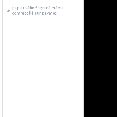
papier vélin filigrané crème,
contrecollé sur pavatex